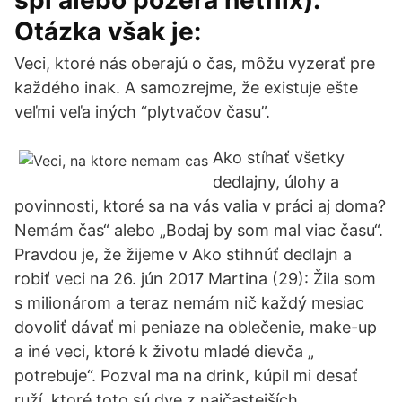
spí alebo pozerá netflix).
Otázka však je:
Veci, ktoré nás oberajú o čas, môžu vyzerať pre
každého inak. A samozrejme, že existuje ešte
veľmi veľa iných “plytvačov času”.
Ako stíhať všetky
dedlajny, úlohy a
povinnosti, ktoré sa na vás valia v práci aj doma?
Nemám čas“ alebo „Bodaj by som mal viac času“.
Pravdou je, že žijeme v Ako stihnúť dedlajn a
robiť veci na 26. jún 2017 Martina (29): Žila som
s milionárom a teraz nemám nič každý mesiac
dovoliť dávať mi peniaze na oblečenie, make-up
a iné veci, ktoré k životu mladé dievča „
potrebuje“. Pozval ma na drink, kúpil mi desať
ruží, ktoré toto sú dve z najčastejších