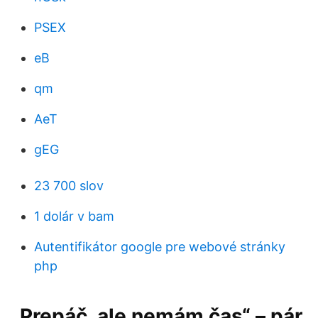
PSEX
eB
qm
AeT
gEG
23 700 slov
1 dolár v bam
Autentifikátor google pre webové stránky
php
„Prepáč, ale nemám čas“ – pár