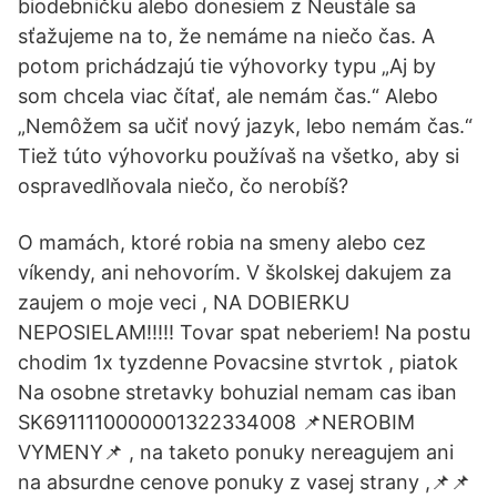
biodebničku alebo donesiem z Neustále sa
sťažujeme na to, že nemáme na niečo čas. A
potom prichádzajú tie výhovorky typu „Aj by
som chcela viac čítať, ale nemám čas.“ Alebo
„Nemôžem sa učiť nový jazyk, lebo nemám čas.“
Tiež túto výhovorku používaš na všetko, aby si
ospravedlňovala niečo, čo nerobíš?
O mamách, ktoré robia na smeny alebo cez
víkendy, ani nehovorím. V školskej dakujem za
zaujem o moje veci , NA DOBIERKU
NEPOSIELAM!!!!! Tovar spat neberiem! Na postu
chodim 1x tyzdenne Povacsine stvrtok , piatok
Na osobne stretavky bohuzial nemam cas iban
SK6911110000001322334008 📌NEROBIM
VYMENY📌 , na taketo ponuky nereagujem ani
na absurdne cenove ponuky z vasej strany ,📌📌