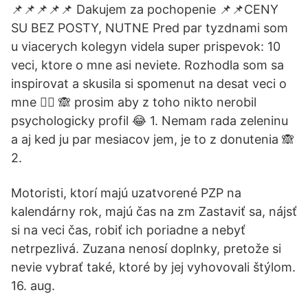
📌📌📌📌📌 Dakujem za pochopenie 📌📌CENY
SU BEZ POSTY, NUTNE Pred par tyzdnami som
u viacerych kolegyn videla super prispevok: 10
veci, ktore o mne asi neviete. Rozhodla som sa
inspirovat a skusila si spomenut na desat veci o
mne 🤷‍♀️ 🙈 prosim aby z toho nikto nerobil
psychologicky profil 😂 1. Nemam rada zeleninu
a aj ked ju par mesiacov jem, je to z donutenia 🙈
2.
Motoristi, ktorí majú uzatvorené PZP na
kalendárny rok, majú čas na zm Zastaviť sa, nájsť
si na veci čas, robiť ich poriadne a nebyť
netrpezlivá. Zuzana nenosí doplnky, pretože si
nevie vybrať také, ktoré by jej vyhovovali štýlom.
16. aug.