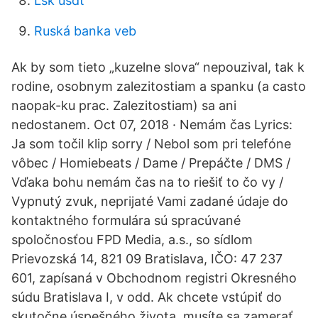
Lsk usdt
Ruská banka veb
Ak by som tieto „kuzelne slova“ nepouzival, tak k
rodine, osobnym zalezitostiam a spanku (a casto
naopak-ku prac. Zalezitostiam) sa ani
nedostanem. Oct 07, 2018 · Nemám čas Lyrics:
Ja som točil klip sorry / Nebol som pri telefóne
vôbec / Homiebeats / Dame / Prepáčte / DMS /
Vďaka bohu nemám čas na to riešiť to čo vy /
Vypnutý zvuk, neprijaté Vami zadané údaje do
kontaktného formulára sú spracúvané
spoločnosťou FPD Media, a.s., so sídlom
Prievozská 14, 821 09 Bratislava, IČO: 47 237
601, zapísaná v Obchodnom registri Okresného
súdu Bratislava I, v odd. Ak chcete vstúpiť do
skutočne úspešného života, musíte sa zamerať