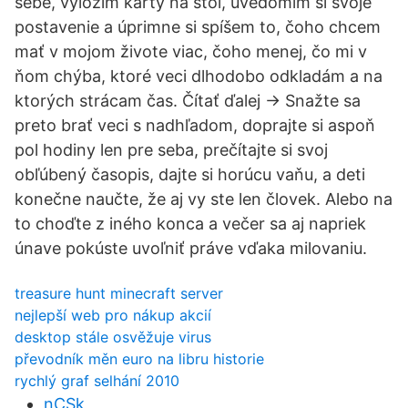
sebe, vyložím karty na stôl, uvedomím si svoje
postavenie a úprimne si spíšem to, čoho chcem
mať v mojom živote viac, čoho menej, čo mi v
ňom chýba, ktoré veci dlhodobo odkladám a na
ktorých strácam čas. Čítať ďalej → Snažte sa
preto brať veci s nadhľadom, doprajte si aspoň
pol hodiny len pre seba, prečítajte si svoj
obľúbený časopis, dajte si horúcu vaňu, a deti
konečne naučte, že aj vy ste len človek. Alebo na
to choďte z iného konca a večer sa aj napriek
únave pokúste uvoľniť práve vďaka milovaniu.
treasure hunt minecraft server
nejlepší web pro nákup akcií
desktop stále osvěžuje virus
převodník měn euro na libru historie
rychlý graf selhání 2010
nCSk