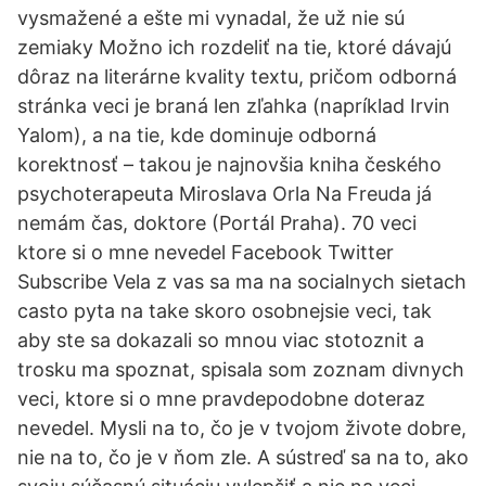
vysmažené a ešte mi vynadal, že už nie sú
zemiaky Možno ich rozdeliť na tie, ktoré dávajú
dôraz na literárne kvality textu, pričom odborná
stránka veci je braná len zľahka (napríklad Irvin
Yalom), a na tie, kde dominuje odborná
korektnosť – takou je najnovšia kniha českého
psychoterapeuta Miroslava Orla Na Freuda já
nemám čas, doktore (Portál Praha). 70 veci
ktore si o mne nevedel Facebook Twitter
Subscribe Vela z vas sa ma na socialnych sietach
casto pyta na take skoro osobnejsie veci, tak
aby ste sa dokazali so mnou viac stotoznit a
trosku ma spoznat, spisala som zoznam divnych
veci, ktore si o mne pravdepodobne doteraz
nevedel. Mysli na to, čo je v tvojom živote dobre,
nie na to, čo je v ňom zle. A sústreď sa na to, ako