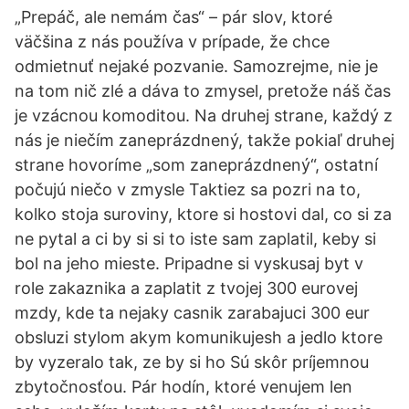
„Prepáč, ale nemám čas“ – pár slov, ktoré
väčšina z nás používa v prípade, že chce
odmietnuť nejaké pozvanie. Samozrejme, nie je
na tom nič zlé a dáva to zmysel, pretože náš čas
je vzácnou komoditou. Na druhej strane, každý z
nás je niečím zaneprázdnený, takže pokiaľ druhej
strane hovoríme „som zaneprázdnený“, ostatní
počujú niečo v zmysle Taktiez sa pozri na to,
kolko stoja suroviny, ktore si hostovi dal, co si za
ne pytal a ci by si si to iste sam zaplatil, keby si
bol na jeho mieste. Pripadne si vyskusaj byt v
role zakaznika a zaplatit z tvojej 300 eurovej
mzdy, kde ta nejaky casnik zarabajuci 300 eur
obsluzi stylom akym komunikujesh a jedlo ktore
by vyzeralo tak, ze by si ho Sú skôr príjemnou
zbytočnosťou. Pár hodín, ktoré venujem len