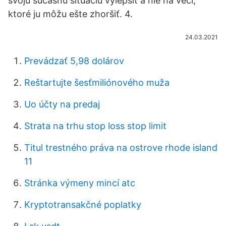
svoju súčasnú situáciu vylepšiť a nie na veci,
ktoré ju môžu ešte zhoršiť. 4.
24.03.2021
Prevádzať 5,98 dolárov
Reštartujte šesťmiliónového muža
Uo účty na predaj
Strata na trhu stop loss stop limit
Titul trestného práva na ostrove rhode island
11
Stránka výmeny mincí atc
Kryptotransakčné poplatky