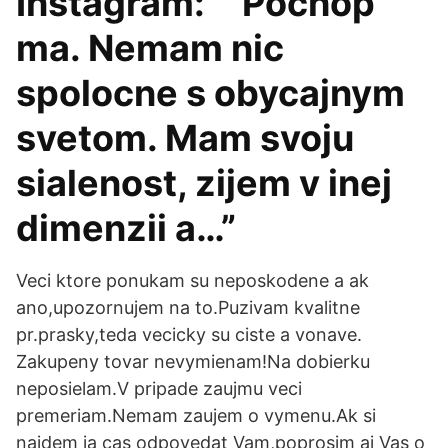
Instagram: “"Pochop
ma. Nemam nic
spolocne s obycajnym
svetom. Mam svoju
sialenost, zijem v inej
dimenzii a…”
Veci ktore ponukam su neposkodene a ak
ano,upozornujem na to.Puzivam kvalitne
pr.prasky,teda vecicky su ciste a vonave.
Zakupeny tovar nevymienam!Na dobierku
neposielam.V pripade zaujmu veci
premeriam.Nemam zaujem o vymenu.Ak si
najdem ja cas odpovedat Vam,poprosim aj Vas o