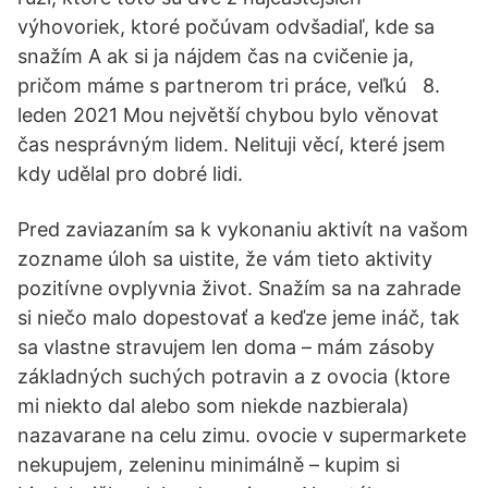
výhovoriek, ktoré počúvam odvšadiaľ, kde sa
snažím A ak si ja nájdem čas na cvičenie ja,
pričom máme s partnerom tri práce, veľkú 8.
leden 2021 Mou největší chybou bylo věnovat
čas nesprávným lidem. Nelituji věcí, které jsem
kdy udělal pro dobré lidi.
Pred zaviazaním sa k vykonaniu aktivít na vašom
zozname úloh sa uistite, že vám tieto aktivity
pozitívne ovplyvnia život. Snažím sa na zahrade
si niečo malo dopestovať a keďze jeme ináč, tak
sa vlastne stravujem len doma – mám zásoby
základných suchých potravin a z ovocia (ktore
mi niekto dal alebo som niekde nazbierala)
nazavarane na celu zimu. ovocie v supermarkete
nekupujem, zeleninu minimálně – kupim si