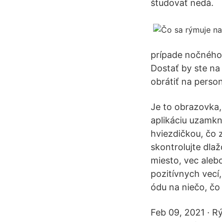
študovať nedá.
prípade nočného 
Dostať by ste na
obrátiť na perso
Je to obrazovka,
aplikáciu uzamkn
hviezdičkou, čo
skontrolujte dl
miesto, vec alebo
pozitívnych vecí
ódu na niečo, čo 
Feb 09, 2021 · Rý