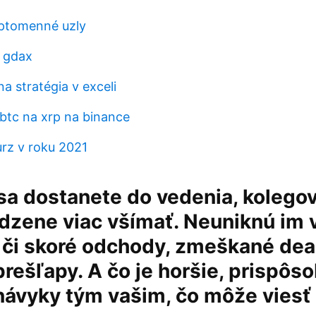
yptomenné uzly
 gdax
na stratégia v exceli
 btc na xrp na binance
urz v roku 2021
a dostanete do vedenia, kolegov
dzene viac všímať. Neuniknú im 
či skoré odchody, zmeškané dead
rešľapy. A čo je horšie, prispôso
návyky tým vašim, čo môže viesť