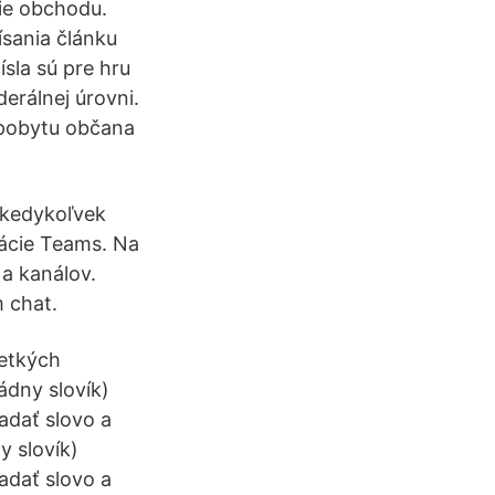
rie obchodu.
sania článku
sla sú pre hru
erálnej úrovni.
 pobytu občana
a kedykoľvek
kácie Teams. Na
a kanálov.
m chat.
šetkých
ádny slovík)
adať slovo a
 slovík)
adať slovo a