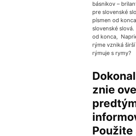
básnikov – brila
pre slovenské sl
písmen od konca
slovenské slová.
od konca, Napri
rýme vzniká širš
rýmuje s rymy?
Dokonalý
znie ov
predtým
informov
Použite 