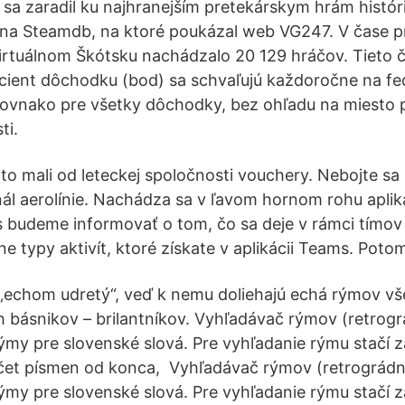
 sa zaradil ku najhranejším pretekárskym hrám histó
 na Steamdb, na ktoré poukázal web VG247. V čase pí
virtuálnom Škótsku nachádzalo 20 129 hráčov. Tieto čí
cient dôchodku (bod) sa schvaľujú každoročne na fed
 rovnako pre všetky dôchodky, bez ohľadu na miesto
ti.
 to mali od leteckej spoločnosti vouchery. Nebojte s
nál aerolínie. Nachádza sa v ľavom hornom rohu apli
 budeme informovať o tom, čo sa deje v rámci tímov 
e typy aktivít, ktoré získate v aplikácii Teams. Poto
 „echom udretý“, veď k nemu doliehajú echá rýmov v
 básnikov – brilantníkov. Vyhľadávač rýmov (retrogr
ýmy pre slovenské slová. Pre vyhľadanie rýmu stačí z
čet písmen od konca, Vyhľadávač rýmov (retrográdny
ýmy pre slovenské slová. Pre vyhľadanie rýmu stačí z