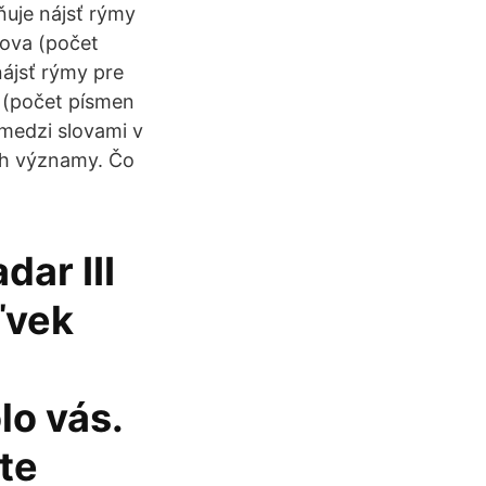
ňuje nájsť rýmy
lova (počet
ájsť rýmy pre
a (počet písmen
medzi slovami v
ich významy. Čo
ar III
ľvek
lo vás.
te