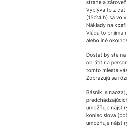
strane a zároveň
Vyplýva to z dát
(15:24 h) sa vo 
Náklady na koefi
Vláda to prijíma
alebo iné okolnos
Dostať by ste na
obrátiť na perso
tomto mieste vás
Zobrazujú sa rôzn
Básnik je naozaj
predchádzajúcich
umožňuje nájsť r
koniec slova (po
umožňuje nájsť r