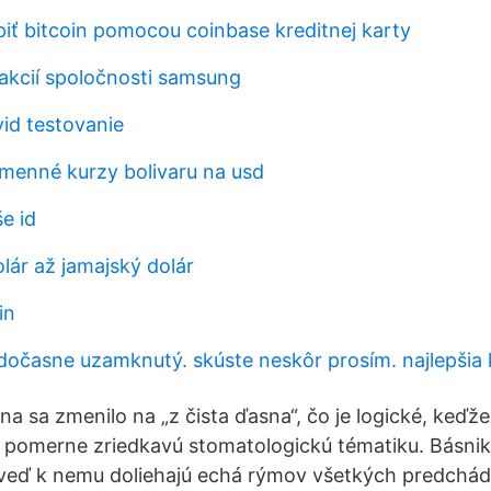
piť bitcoin pomocou coinbase kreditnej karty
 akcií spoločnosti samsung
id testovanie
ýmenné kurzy bolivaru na usd
e id
lár až jamajský dolár
in
 dočasne uzamknutý. skúste neskôr prosím. najlepšia
sna sa zmenilo na „z čista ďasna“, čo je logické, keďže
i pomerne zriedkavú stomatologickú tématiku. Básnik
 veď k nemu doliehajú echá rýmov všetkých predchád