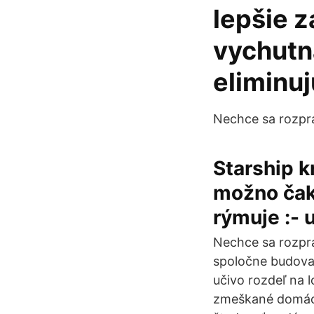
lepšie z
vychutna
eliminuj
Nechce sa rozprá
Starship kr
možno čaka
rýmuje :- 
Nechce sa rozprá
spoločne budoval
učivo rozdeľ na 
zmeškané domáce 