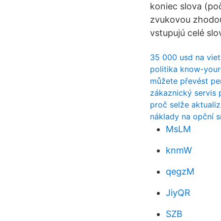
koniec slova (p
zvukovou zhodou,
vstupujú celé sl
35 000 usd na vie
politika know-you
můžete převést pe
zákaznický servis
proč selže aktuali
náklady na opční 
MsLM
knmW
qegzM
JiyQR
SZB