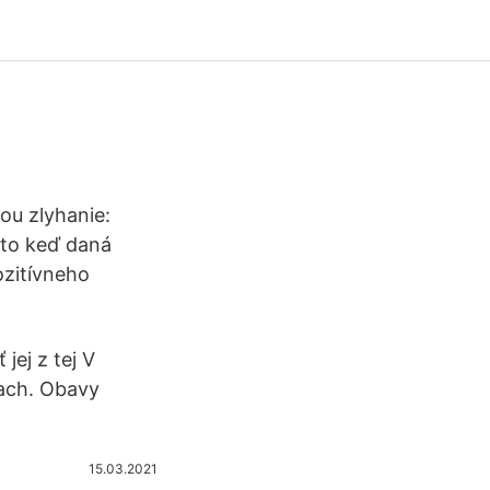
ou zlyhanie:
eto keď daná
ozitívneho
 jej z tej V
rach. Obavy
15.03.2021