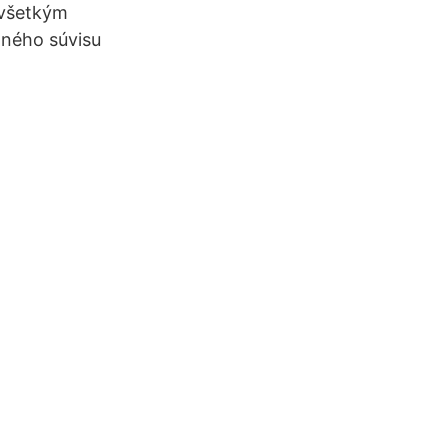
ovšetkým
mného súvisu