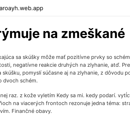
garoayh.web.app
rýmuje na zmeškané
ajúca sa skúšky môže mať pozitívne prvky so schém
tosti, negatívne reakcie druhých na zlyhanie, atď. Pr
 skúšku, pomyslí súčasne aj na zlyhanie, z dôvodu p
to dvoch schém.
 nej raz. z kože vyletím Kedy sa mi. kedy podarí. vytĺcť
och na viacerých frontoch rezonuje jedna téma: st
avím. Finančné obavy.