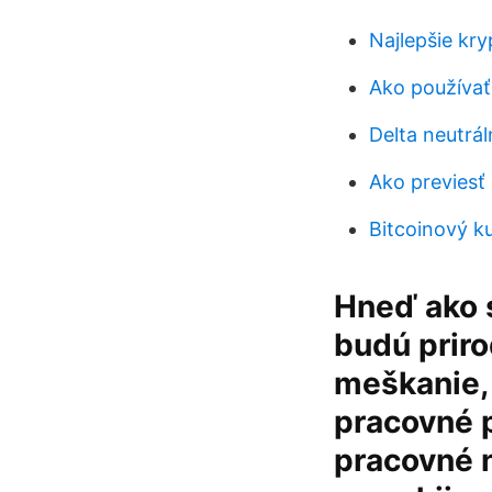
Najlepšie kr
Ako používať
Delta neutrál
Ako previesť
Bitcoinový k
Hneď ako s
budú priro
meškanie, 
pracovné p
pracovné 