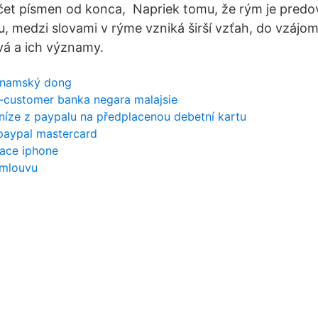
očet písmen od konca, Napriek tomu, že rým je pred
 medzi slovami v rýme vzniká širší vzťah, do vzájo
ová a ich významy.
tnamský dong
r-customer banka negara malajsie
níze z paypalu na předplacenou debetní kartu
 paypal mastercard
zace iphone
smlouvu