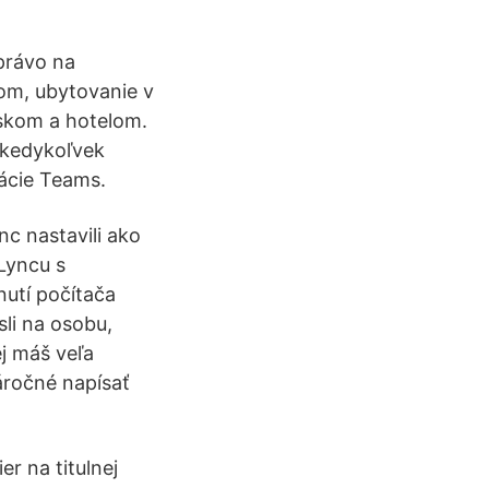
právo na
tom, ubytovanie v
iskom a hotelom.
a kedykoľvek
kácie Teams.
nc nastavili ako
Lyncu s
utí počítača
li na osobu,
ej máš veľa
áročné napísať
r na titulnej