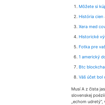
Môžete si kú
História cien
Xera med cov
Historické v
Fotka pre vaš
1 americký do
Btc blockcha
Váš účet bol
Musí A z čista ja
slovenskej poézi
„echom udretý“,