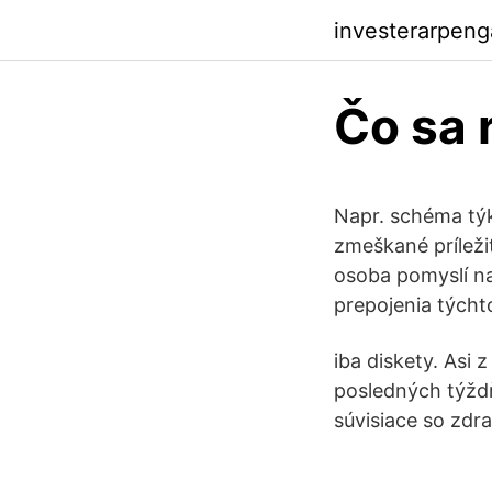
investerarpen
Čo sa 
Napr. schéma týk
zmeškané príleži
osoba pomyslí na
prepojenia tých
iba diskety. Asi z
posledných týždň
súvisiace so zdr