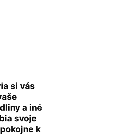
ia si vás
vaše
liny a iné
bia svoje
 pokojne k