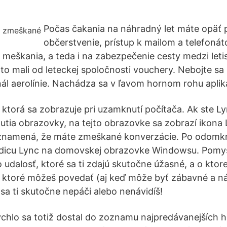
Počas čakania na náhradný let máte opäť 
občerstvenie, prístup k mailom a telefoná
meškania, a teda i na zabezpečenie cesty medzi let
 to mali od leteckej spoločnosti vouchery. Nebojte s
nál aerolínie. Nachádza sa v ľavom hornom rohu apli
 ktorá sa zobrazuje pri uzamknutí počítača. Ak ste Ly
utia obrazovky, na tejto obrazovke sa zobrazí ikona 
 znamená, že máte zmeškané konverzácie. Po odomkn
aždicu Lync na domovskej obrazovke Windowsu. Pomys
 udalosť, ktoré sa ti zdajú skutočne úžasné, a o ktor
, ktoré môžeš povedať (aj keď môže byť zábavné a n
sa ti skutočne nepáči alebo nenávidíš!
chlo sa totiž dostal do zoznamu najpredávanejších hie