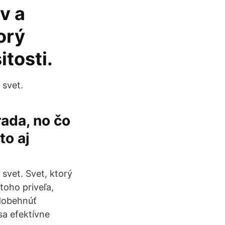
v a
orý
itosti.
 svet.
rada, no čo
to aj
svet. Svet, ktorý
toho priveľa,
 dobehnúť
sa efektívne