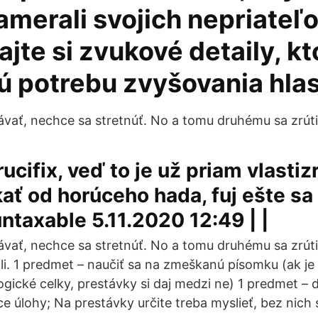
amerali svojich nepriateľo
jte si zvukové detaily, kt
ú potrebu zvyšovania hlas
vať, nechce sa stretnúť. No a tomu druhému sa zrúti
ucifix, veď to je už priam vlastiz
ť od horúceho hada, fuj ešte sa 
untaxable 5.11.2020 12:49 | |
vať, nechce sa stretnúť. No a tomu druhému sa zrúti 
i. 1 predmet – naučiť sa na zmeškanú písomku (ak je 
logické celky, prestávky si daj medzi ne) 1 predmet –
úlohy; Na prestávky určite treba myslieť, bez nich 