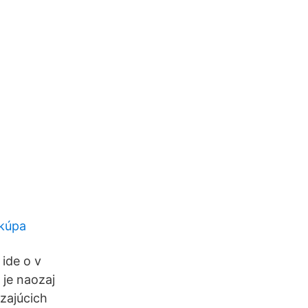
 kúpa
 ide o v
 je naozaj
zajúcich