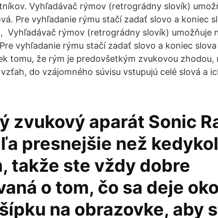
ntníkov. Vyhľadávač rýmov (retrográdny slovík) umož
ová. Pre vyhľadanie rýmu stačí zadať slovo a koniec s
, Vyhľadávač rýmov (retrográdny slovík) umožňuje n
 Pre vyhľadanie rýmu stačí zadať slovo a koniec slov
ek tomu, že rým je predovšetkým zvukovou zhodou, 
í vzťah, do vzájomného súvisu vstupujú celé slová a 
 zvukový aparát Sonic Rad
eľa presnejšie než kedyko
, takže ste vždy dobre
aná o tom, čo sa deje oko
šípku na obrazovke, aby s