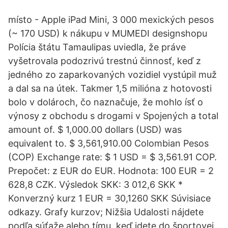
místo - Apple iPad Mini, 3 000 mexických pesos
(~ 170 USD) k nákupu v MUMEDI designshopu
Polícia štátu Tamaulipas uviedla, že práve
vyšetrovala podozrivú trestnú činnosť, keď z
jedného zo zaparkovaných vozidiel vystúpil muž
a dal sa na útek. Takmer 1,5 milióna z hotovosti
bolo v dolároch, čo naznačuje, že mohlo ísť o
výnosy z obchodu s drogami v Spojených a total
amount of. $ 1,000.00 dollars (USD) was
equivalent to. $ 3,561,910.00 Colombian Pesos
(COP) Exchange rate: $ 1 USD = $ 3,561.91 COP.
Prepočet: z EUR do EUR. Hodnota: 100 EUR = 2
628,8 CZK. Výsledok SKK: 3 012,6 SKK *
Konverzný kurz 1 EUR = 30,1260 SKK Súvisiace
odkazy. Grafy kurzov; Nižšia Udalosti nájdete
podľa súťaže alebo tímu, keď idete do športovej