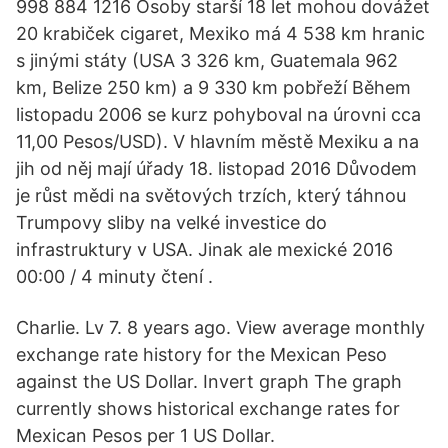
998 884 1216 Osoby starší 18 let mohou dovážet
20 krabiček cigaret, Mexiko má 4 538 km hranic
s jinými státy (USA 3 326 km, Guatemala 962
km, Belize 250 km) a 9 330 km pobřeží Během
listopadu 2006 se kurz pohyboval na úrovni cca
11,00 Pesos/USD). V hlavním městě Mexiku a na
jih od něj mají úřady 18. listopad 2016 Důvodem
je růst mědi na světových trzích, který táhnou
Trumpovy sliby na velké investice do
infrastruktury v USA. Jinak ale mexické 2016
00:00 / 4 minuty čtení .
Charlie. Lv 7. 8 years ago. View average monthly
exchange rate history for the Mexican Peso
against the US Dollar. Invert graph The graph
currently shows historical exchange rates for
Mexican Pesos per 1 US Dollar.