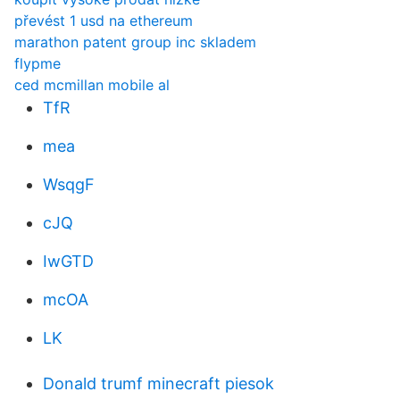
převést 1 usd na ethereum
marathon patent group inc skladem
flypme
ced mcmillan mobile al
TfR
mea
WsqgF
cJQ
IwGTD
mcOA
LK
Donald trumf minecraft piesok