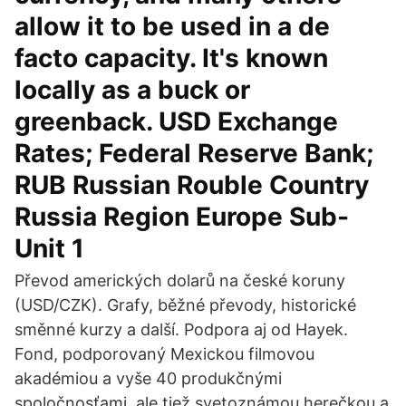
allow it to be used in a de
facto capacity. It's known
locally as a buck or
greenback. USD Exchange
Rates; Federal Reserve Bank;
RUB Russian Rouble Country
Russia Region Europe Sub-
Unit 1
Převod amerických dolarů na české koruny
(USD/CZK). Grafy, běžné převody, historické
směnné kurzy a další. Podpora aj od Hayek.
Fond, podporovaný Mexickou filmovou
akadémiou a vyše 40 produkčnými
spoločnosťami, ale tiež svetoznámou herečkou a