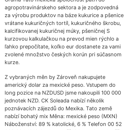
agropotravinárskeho sektora a je zodpovedná
za výrobu produktov na báze kukurice a pšenice
vrátane kukuričných tortíl, kukuričného škrobu,
kalcifikovanej kukuričnej múky, pšeničnej S
kurzovou kalkulačkou na prevod mien rýchlo a
ľahko prepočítate, koľko eur dostanete za vami
zvolené množstvo českých korún pri súčasnom
kurze.
Z vybraných měn by Zároveň nakupujete
americký dolar za mexické peso. Vstupem do
long pozice na NZDUSD jsme nakoupili 100 000
jednotek NZD. CK Soleada nabízí několik
poznávacích zájezdů do Mexika. Tato země
nabízí bohatý mix Měna: mexické peso (MXN)
Náboženství: 89 % katolické, 6 % Telefon 00 52