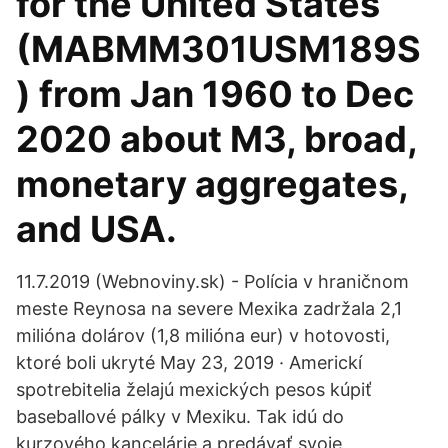
for the United States
(MABMM301USM189S
) from Jan 1960 to Dec
2020 about M3, broad,
monetary aggregates,
and USA.
11.7.2019 (Webnoviny.sk) - Polícia v hraničnom
meste Reynosa na severe Mexika zadržala 2,1
milióna dolárov (1,8 milióna eur) v hotovosti,
ktoré boli ukryté May 23, 2019 · Americkí
spotrebitelia želajú mexických pesos kúpiť
baseballové pálky v Mexiku. Tak idú do
kurzového kancelárie a predávať svoje