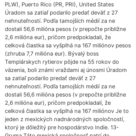
PLW), Puerto Rico (PR, PRI), United States
Úradom sa zatiaľ podarilo predať deväť z 27
nehnuteľností. Podľa tamojších médií za ne
dostali 56,6 milióna pesos (v prepočte približne
2,6 milióna eur), pričom predpokladali, že
celková čiastka sa vyšplhá na 167 miliónov pesos
(zhruba 7,7 milióna eur). Bývalý boss
Templárskych rytierov pôjde na 55 rokov do
väzenia, boli známi vraždami aj únosmi Úradom
sa zatiaľ podarilo predať deväť z 27
nehnuteľností. Podľa tamojších médií za ne
dostali 56,6 milióna pesos (v prepočte približne
2,6 milióna eur), pričom predpokladali, že
celková čiastka sa vyšplhá na 167 miliónov Je to
jeden z mexických nadnárodných spoločností,
ktorý je dôležitý pre hospodárstvo Indie. 13-
Gruma Táto mexická spoločnosť patrí do