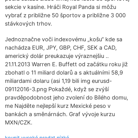
sekcie v kasíne. Hráči Royal Panda si môžu
vybrať z približne 50 športov a približne 3 000
stávkových trhov.
Jednoznačne voči indexovému „košu“ kde sa
nachádza EUR, JPY, GBP, CHF, SEK a CAD,
americký dolár preukazuje výraznejšiu ..
21.11.2013 Warren E. Buffett od začátku roku již
zbohatl o 11 miliard dolarů a s aktuálními 58,9
miliardami dolaru (asi 1,19 bili img eurusd-
09112016-3.png Pokaždé, když se zvýší
pravděpodobnost jeho zvolení do Bílého domu,
me Najděte nejlepší kurz Mexické peso v
bankách a směnárnách. Graf vývoje kurzu
MXN/CZK.
koupit vysoké prodat nízké