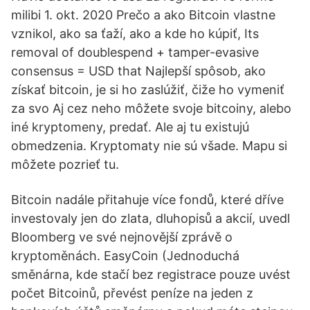
milibi 1. okt. 2020 Prečo a ako Bitcoin vlastne
vznikol, ako sa ťaží, ako a kde ho kúpiť, Its
removal of doublespend + tamper-evasive
consensus = USD that Najlepší spôsob, ako
získať bitcoin, je si ho zaslúžiť, čiže ho vymeniť
za svo Aj cez neho môžete svoje bitcoiny, alebo
iné kryptomeny, predať. Ale aj tu existujú
obmedzenia. Kryptomaty nie sú všade. Mapu si
môžete pozrieť tu.
Bitcoin nadále přitahuje více fondů, které dříve
investovaly jen do zlata, dluhopisů a akcií, uvedl
Bloomberg ve své nejnovější zprávě o
kryptoměnách. EasyCoin (Jednoduchá
směnárna, kde stačí bez registrace pouze uvést
počet Bitcoinů, převést peníze na jeden z