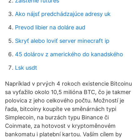
Zaistenie futures
Ako nájsť predchádzajúce adresy uk
Prevod libier na doláre aud
Skryť alebo loviť server minecraft ip
45 dolárov z amerického do kanadského
Lsk usdt
Napríklad v prvých 4 rokoch existencie Bitcoinu
sa vyťažilo okolo 10,5 milióna BTC, čo je takmer
polovica z jeho celkového počtu. Možností je
řada, bitcoiny koupíte ve směnárnách typi
Simplecoin, na burzách typu Binance či
Coinmate, za hotovost v kryptoměnovém
bankomatu i platební kartou. Vaším cílem by