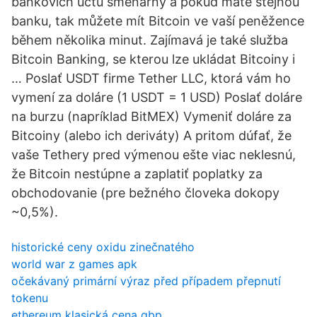
bankovích účtů směnárny a pokud máte stejnou
banku, tak můžete mít Bitcoin ve vaší peněžence
během několika minut. Zajímavá je také služba
Bitcoin Banking, se kterou lze ukládat Bitcoiny i
… Poslať USDT firme Tether LLC, ktorá vám ho
vymení za doláre (1 USDT = 1 USD) Poslať doláre
na burzu (napríklad BitMEX) Vymeniť doláre za
Bitcoiny (alebo ich deriváty) A pritom dúfať, že
vaše Tethery pred výmenou ešte viac neklesnú,
že Bitcoin nestúpne a zaplatiť poplatky za
obchodovanie (pre bežného človeka dokopy
~0,5%).
historické ceny oxidu zinečnatého
world war z games apk
očekávaný primární výraz před případem přepnutí
tokenu
ethereum klasická cena gbp