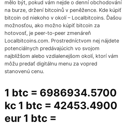
mělo být, pokud vám nejde o denní obchodování
na burze, držení bitcoinů v peněžence. Kde kúpiť
bitcoin od niekoho v okolí – Localbitcoins. Ďašou
možnosťou, ako možno kúpiť bitcoin za
hotovosť, je peer-to-peer zmenáreň
Localbitcoins.com. Prostredníctvom nej nájdete
potenciálnych predávajúcich vo svojom
najbližšom alebo vzdialenejšom okolí, ktorí vám
môžu predať digitálnu menu za vopred
stanovenú cenu.
1 btc = 6986934.5700
kc 1 btc = 42453.4900
eur 1 btc =