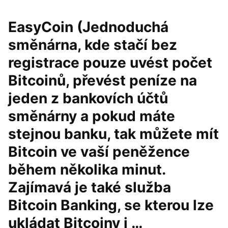
EasyCoin (Jednoduchá
směnárna, kde stačí bez
registrace pouze uvést počet
Bitcoinů, převést peníze na
jeden z bankovích účtů
směnárny a pokud máte
stejnou banku, tak můžete mít
Bitcoin ve vaší peněžence
během několika minut.
Zajímavá je také služba
Bitcoin Banking, se kterou lze
ukládat Bitcoiny i …