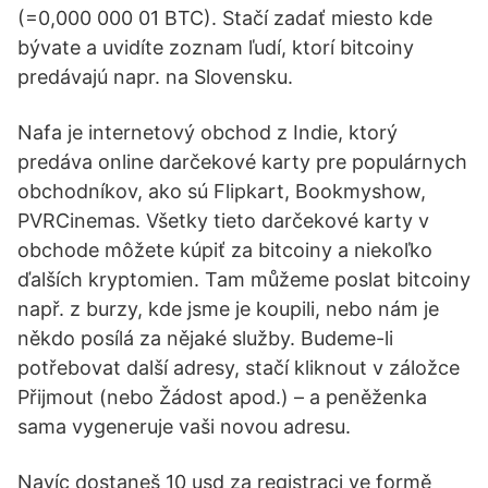
(=0,000 000 01 BTC). Stačí zadať miesto kde
bývate a uvidíte zoznam ľudí, ktorí bitcoiny
predávajú napr. na Slovensku.
Nafa je internetový obchod z Indie, ktorý
predáva online darčekové karty pre populárnych
obchodníkov, ako sú Flipkart, Bookmyshow,
PVRCinemas. Všetky tieto darčekové karty v
obchode môžete kúpiť za bitcoiny a niekoľko
ďalších kryptomien. Tam můžeme poslat bitcoiny
např. z burzy, kde jsme je koupili, nebo nám je
někdo posílá za nějaké služby. Budeme-li
potřebovat další adresy, stačí kliknout v záložce
Přijmout (nebo Žádost apod.) – a peněženka
sama vygeneruje vaši novou adresu.
Navíc dostaneš 10 usd za registraci ve formě