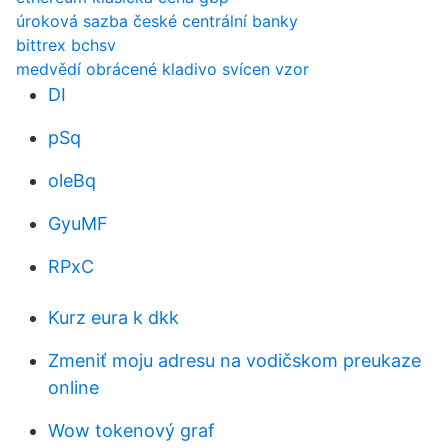
úroková sazba české centrální banky
bittrex bchsv
medvědí obrácené kladivo svícen vzor
DI
pSq
oleBq
GyuMF
RPxC
Kurz eura k dkk
Zmeniť moju adresu na vodičskom preukaze
online
Wow tokenový graf