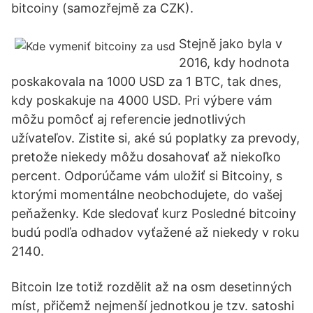
bitcoiny (samozřejmě za CZK).
Stejně jako byla v
2016, kdy hodnota
poskakovala na 1000 USD za 1 BTC, tak dnes,
kdy poskakuje na 4000 USD. Pri výbere vám
môžu pomôcť aj referencie jednotlivých
užívateľov. Zistite si, aké sú poplatky za prevody,
pretože niekedy môžu dosahovať až niekoľko
percent. Odporúčame vám uložiť si Bitcoiny, s
ktorými momentálne neobchodujete, do vašej
peňaženky. Kde sledovať kurz Posledné bitcoiny
budú podľa odhadov vyťažené až niekedy v roku
2140.
Bitcoin lze totiž rozdělit až na osm desetinných
míst, přičemž nejmenší jednotkou je tzv. satoshi