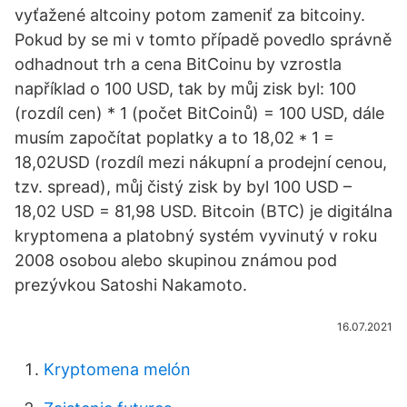
vyťažené altcoiny potom zameniť za bitcoiny.
Pokud by se mi v tomto případě povedlo správně
odhadnout trh a cena BitCoinu by vzrostla
například o 100 USD, tak by můj zisk byl: 100
(rozdíl cen) * 1 (počet BitCoinů) = 100 USD, dále
musím započítat poplatky a to 18,02 * 1 =
18,02USD (rozdíl mezi nákupní a prodejní cenou,
tzv. spread), můj čistý zisk by byl 100 USD –
18,02 USD = 81,98 USD. Bitcoin (BTC) je digitálna
kryptomena a platobný systém vyvinutý v roku
2008 osobou alebo skupinou známou pod
prezývkou Satoshi Nakamoto.
16.07.2021
Kryptomena melón