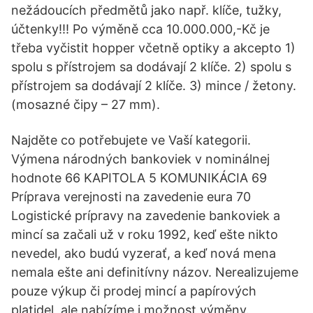
nežádoucích předmětů jako např. klíče, tužky,
účtenky!!! Po výměně cca 10.000.000,-Kč je
třeba vyčistit hopper včetně optiky a akcepto 1)
spolu s přístrojem sa dodávají 2 klíče. 2) spolu s
přístrojem sa dodávají 2 klíče. 3) mince / žetony.
(mosazné čipy – 27 mm).
Najděte co potřebujete ve Vaší kategorii.
Výmena národných bankoviek v nominálnej
hodnote 66 KAPITOLA 5 KOMUNIKÁCIA 69
Príprava verejnosti na zavedenie eura 70
Logistické prípravy na zavedenie bankoviek a
mincí sa začali už v roku 1992, keď ešte nikto
nevedel, ako budú vyzerať, a keď nová mena
nemala ešte ani definitívny názov. Nerealizujeme
pouze výkup či prodej mincí a papírových
platidel, ale nabízíme i možnost výměny.