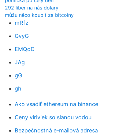
pomlčka po celý den
292 liber na nás dolary
můžu něco koupit za bitcoiny
mRfz
GvyG
EMQqD
JAg
gG
gh
Ako vsadiť ethereum na binance
Ceny víriviek so slanou vodou
Bezpečnostná e-mailová adresa