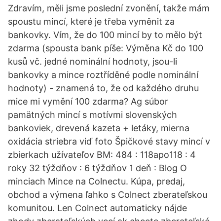
Zdravím, měli jsme poslední zvonění, takže mám
spoustu mincí, které je třeba vyměnit za
bankovky. Vím, že do 100 mincí by to mělo být
zdarma (spousta bank píše: Výměna Kč do 100
kusů vč. jedné nominální hodnoty, jsou-li
bankovky a mince roztříděné podle nominální
hodnoty) - znamená to, že od každého druhu
mice mi vymění 100 zdarma? Ag súbor
pamätných mincí s motívmi slovenských
bankoviek, drevená kazeta + letáky, mierna
oxidácia striebra viď foto Špičkové stavy mincí v
zbierkach užívateľov BM: 484 : 118apo118 : 4
roky 32 týždňov : 6 týždňov 1 deň : Blog O
minciach Mince na Colnectu. Kúpa, predaj,
obchod a výmena ľahko s Colnect zberateľskou
komunitou. Len Colnect automaticky nájde