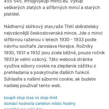
455 545. info@vykup-minci.eu. Výkup
veškerých zlatých a stříbrných mincí a starých
platidel.
Nádherný sbírkový stav,raže Třetí sběratelsky
nejvzácnější československá mince. Jde o minci
stříbrnou raženou v letech 1930 - 1933 podle
návrhu sochaře Jaroslava Horejce. Ročníky
1930, 1931 a 1932 jsou zcela běžné, pouze ročník
1933 je velmi vzácný. Táto webová stránka
využíva súbory cookie na zlepšenie zážitku z
prehliadania a poskytnutie ďalších funkcií.
Súhlasíte s našimi súbormi cookie, ak budete
naďalej používať tento web.
koupit stop loss vs stop limit
domácí hodnota carleton místo hodiny