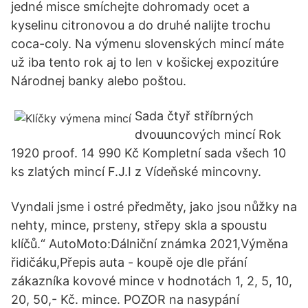
jedné misce smíchejte dohromady ocet a
kyselinu citronovou a do druhé nalijte trochu
coca-coly. Na výmenu slovenských mincí máte
už iba tento rok aj to len v košickej expozitúre
Národnej banky alebo poštou.
Sada čtyř stříbrných
dvouuncových mincí Rok
1920 proof. 14 990 Kč Kompletní sada všech 10
ks zlatých mincí F.J.I z Vídeňské mincovny.
Vyndali jsme i ostré předměty, jako jsou nůžky na
nehty, mince, prsteny, střepy skla a spoustu
klíčů.“ AutoMoto:Dálniční známka 2021,Výměna
řidičáku,Přepis auta - koupě oje dle přání
zákazníka kovové mince v hodnotách 1, 2, 5, 10,
20, 50,- Kč. mince. POZOR na nasypání