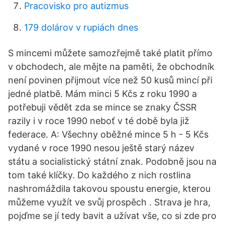
Pracovisko pro autizmus
179 dolárov v rupiách dnes
S mincemi můžete samozřejmě také platit přímo
v obchodech, ale mějte na paměti, že obchodník
není povinen přijmout více než 50 kusů mincí při
jedné platbě. Mám minci 5 Kčs z roku 1990 a
potřebuji vědět zda se mince se znaky ČSSR
razily i v roce 1990 neboť v té době byla již
federace. A: Všechny oběžné mince 5 h - 5 Kčs
vydané v roce 1990 nesou ještě starý název
státu a socialistický státní znak. Podobně jsou na
tom také klíčky. Do každého z nich rostlina
nashromáždila takovou spoustu energie, kterou
můžeme využít ve svůj prospěch . Strava je hra,
pojďme se jí tedy bavit a užívat vše, co si zde pro