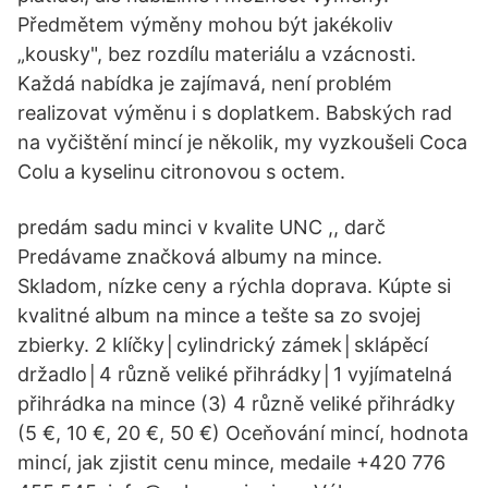
Předmětem výměny mohou být jakékoliv
„kousky", bez rozdílu materiálu a vzácnosti.
Každá nabídka je zajímavá, není problém
realizovat výměnu i s doplatkem. Babských rad
na vyčištění mincí je několik, my vyzkoušeli Coca
Colu a kyselinu citronovou s octem.
predám sadu minci v kvalite UNC ,, darč
Predávame značková albumy na mince.
Skladom, nízke ceny a rýchla doprava. Kúpte si
kvalitné album na mince a tešte sa zo svojej
zbierky. 2 klíčky│cylindrický zámek│sklápěcí
držadlo│4 různě veliké přihrádky│1 vyjímatelná
přihrádka na mince (3) 4 různě veliké přihrádky
(5 €, 10 €, 20 €, 50 €) Oceňování mincí, hodnota
mincí, jak zjistit cenu mince, medaile +420 776