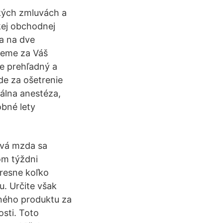
kých zmluvách a
kej obchodnej
ka na dve
ujeme za Váš
e prehľadný a
de za ošetrenie
kálna anestéza,
bné lety
nová mzda sa
om týždni
presne koľko
. Určite však
čného produktu za
osti. Toto