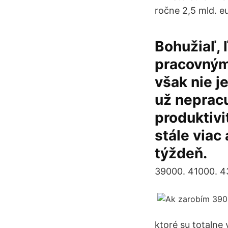
ročne 2,5 mld. eu
Bohužiaľ, 
pracovným
však nie j
už nepracu
produktivi
stále viac
týždeň.
39000. 41000. 4
ktoré su totalne