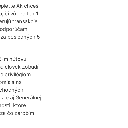
eplette Ak chceš
ú, či vôbec ten 1
erujú transakcie
neodporúčam
u za posledných 5
 15-minútovú
 sa človek zobudí
e privilégiom
omisia na
bchodných
ale aj Generálnej
osti, ktoré
, za čo zarobím