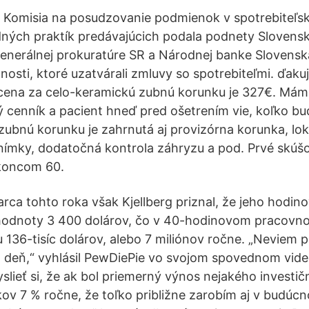
u Komisia na posudzovanie podmienok v spotrebiteľs
ných praktík predávajúcich podala podnety Slovens
j Generálnej prokuratúre SR a Národnej banke Slovens
osti, ktoré uzatvárali zmluvy so spotrebiteľmi. ďak
cena za celo-keramickú zubnú korunku je 327€. Mám
 cenník a pacient hneď pred ošetrením vie, koľko bu
a zubnú korunku je zahrnutá aj provizórna korunka, lo
ímky, dodatočná kontrola záhryzu a pod. Prvé skúšo
 koncom 60.
arca tohto roka však Kjellberg priznal, že jeho hodi
hodnoty 3 400 dolárov, čo v 40-hodinovom pracovn
 136-tisíc dolárov, alebo 7 miliónov ročne. „Neviem 
 deň,“ vyhlásil PewDiePie vo svojom spovednom videu
ieť si, že ak bol priemerný výnos nejakého investi
ov 7 % ročne, že toľko približne zarobím aj v budúcn