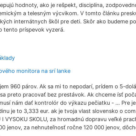
epujú hodnoty, ako je rešpekt, disciplína, zodpovedn
mickým a telesným výcvikom. V tomto článku pres
ských internátnych škôl pre deti. Skôr ako budeme po
o tento príspevok vyzerá.
áklady
ového monitora na srí lanke
jem 960 párov. Ak sa mi to nepodarí, prídem o 5-do
 sa preto pracovať bez prestávok. Ak chceme ísť po
 musí nám dať kontrolór do výkazu pečiatku - … Pre j
nu je to 3,333 eur. ak je tvoja vlast slovensko o co
 VYSOKU SKOLU, za hromadnú dopravu veľké prachy
00 jenov, za nehnuteľnosť ročne 120 000 jenov, dôch
.