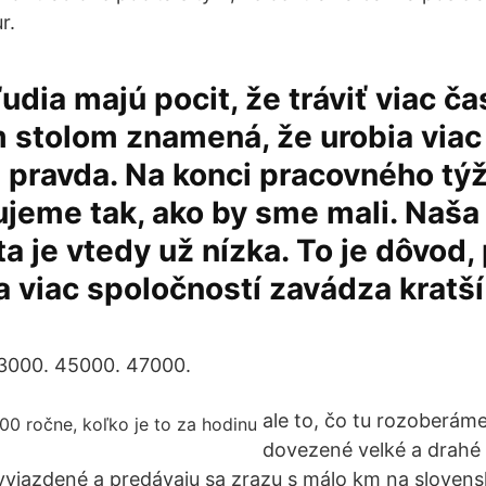
r.
ľudia majú pocit, že tráviť viac ča
 stolom znamená, že urobia viac 
e pravda. Na konci pracovného týž
jeme tak, ako by sme mali. Naša
ta je vtedy už nízka. To je dôvod,
 a viac spoločností zavádza kratš
3000. 45000. 47000.
ale to, čo tu rozoberáme
dovezené velké a drahé l
 vyjazdené a predávaju sa zrazu s málo km na sloven