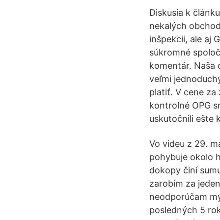
Diskusia k článk
nekalých obchod
inšpekcii, ale a
súkromné spoločn
komentár. Naša 
veľmi jednoduchý
platiť. V cene z
kontrolné OPG sn
uskutočnili ešte
Vo videu z 29. m
pohybuje okolo 
dokopy činí sumu
zarobím za jeden
neodporúčam mysl
posledných 5 rok