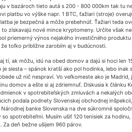
u v bazároch tieto autá s 200 - 800 000km tak tu n
i platbu vo výške napr. 1 BTC, ťažiari (stroje) overuj
 platba je bezpečná a môže prebehnúť. Ťažiari teda ov
 to získavajú nové mince kryptomeny. Určite však 
k bol priemerný výnos nejakého investičného produkt
že toľko približne zarobím aj v budúcnosti.
 aj tí, ak môžu, idú na obed domov a dajú si hoci len
o je siesta – spánok kratší ako pol hodinka, lebo inak
bede už nič nespraví. Vo veľkomeste ako je Madrid, j
inu domov a ešte si aj zdriemnuť. Diskusia k článku K
dmienok v spotrebiteľských zmluvách a nekalých o
úcich podala podnety Slovenskej obchodnej inšpekcii, 
 Národnej banke Slovenska na dve súkromné spoločn
y so spotrebiteľmi. Musím ušiť 120 tenisiek za hodinu
ra. Za deň bežne ušijem 960 párov.