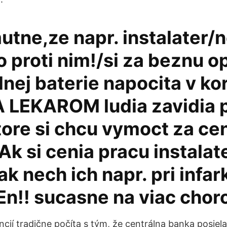
mutne,ze napr. instalater
o proti nim!/si za beznu o
nej baterie napocita v k
,A LEKAROM ludia zavidia 
tore si chcu vymoct za ce
 Ak si cenia pracu instalat
ak nech ich napr. pri infar
En!! sucasne na viac chor
ncií tradične počíta s tým, že centrálna banka posiel