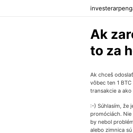
investerarpen
Ak zar
to za 
Ak chceš odoslať 
vôbec ten 1 BTC 
transakcie a ako
:-) Súhlasím, že
promóciách. Nie 
by nebol problém
alebo zimnica sú