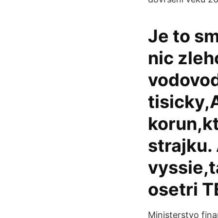
Je to s
nic zleh
vodovod
tisicky
korun,k
strajku.
vyssie,t
osetri T
Ministerstvo fina