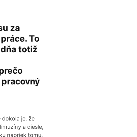
su za
práce. To
dňa totiž
 prečo
í pracovný
 dokola je, že
imuzíny a diesle,
sku napriek tomu,