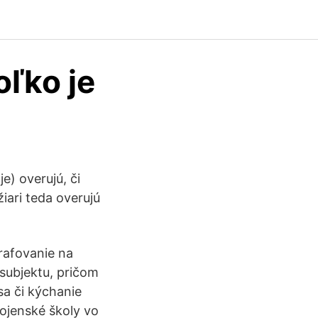
ľko je
e) overujú, či
iari teda overujú
grafovanie na
subjektu, pričom
sa či kýchanie
Vojenské školy vo