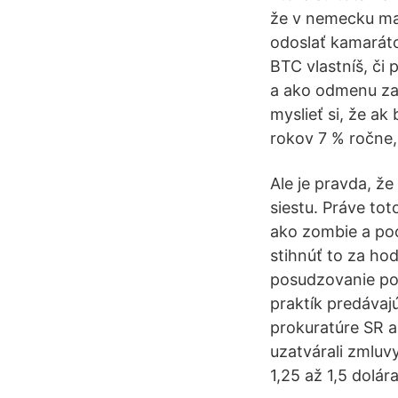
že v nemecku maj
odoslať kamarátov
BTC vlastníš, či
a ako odmenu za
myslieť si, že a
rokov 7 % ročne, 
Ale je pravda, že
siestu. Práve tot
ako zombie a poo
stihnúť to za hod
posudzovanie po
praktík predávaj
prokuratúre SR a
uzatvárali zmluv
1,25 až 1,5 dolá