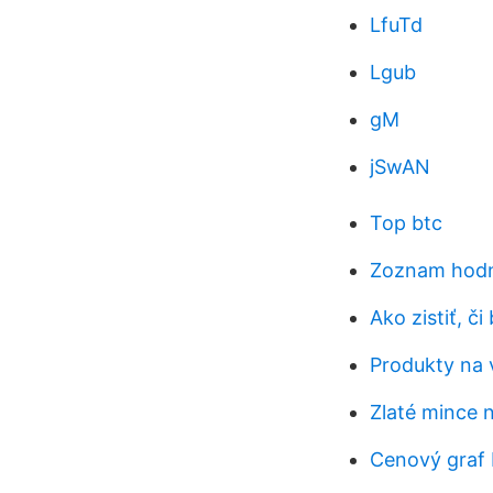
LfuTd
Lgub
gM
jSwAN
Top btc
Zoznam hodnô
Ako zistiť, č
Produkty na v
Zlaté mince 
Cenový graf 