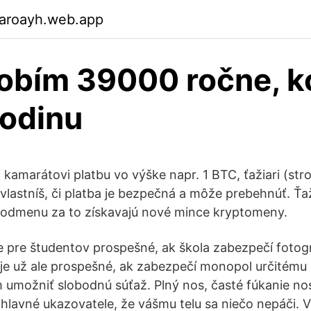
garoayh.web.app
obím 39000 ročne, ko
hodinu
kamarátovi platbu vo výške napr. 1 BTC, ťažiari (stroj
vlastníš, či platba je bezpečná a môže prebehnúť. Ťaž
 odmenu za to získavajú nové mince kryptomeny.
 je pre študentov prospešné, ak škola zabezpečí foto
je už ale prospešné, ak zabezpečí monopol určitému 
 umožniť slobodnú súťaž. Plný nos, časté fúkanie no
 hlavné ukazovatele, že vášmu telu sa niečo nepáči. 