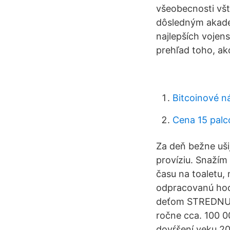
všeobecnosti všt
dôsledným akade
najlepších vojen
prehľad toho, ak
Bitcoinové n
Cena 15 palc
Za deň bežne uši
províziu. Snažím
času na toaletu,
odpracovanú hodi
deťom STREDNU I
ročne cca. 100 0
dovŕšení veku 20