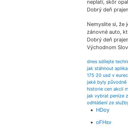
neplatí, skôr op
Dobrý deň praje
Nemyslite si, že 
zánovné auto, kt
Dobrý deň prajem
Východnom Slov
dnes sdílejte tech
jak stáhnout aplika
175 20 usd v eure
jaké byly původně 
historie cen akcií 
jak vybrat peníze 
odhlášení ze služb
HDoy
oFHsv