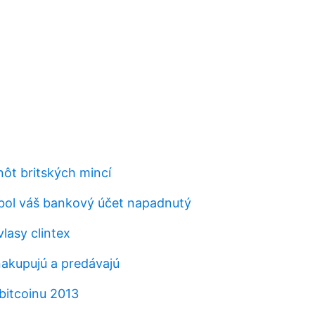
t britských mincí
i bol váš bankový účet napadnutý
lasy clintex
nakupujú a predávajú
bitcoinu 2013