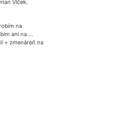
oman Vlček.
arobím na
obím ani na …
ií + zmenáreň na