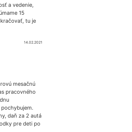
osť a vedenie,
kúmame 15
kračovať, tu je
14.02.2021
lárovú mesačnú
čas pracovného
ednu
m pochybujem.
, daň za 2 autá
odky pre deti po