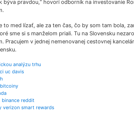
ak býva pravdou,“ hovorí odborník na investovanie R
m.
je to med lízať, ale za ten čas, čo by som tam bola, z
oré sme si s manželom priali. Tu na Slovensku nezar
. Pracujem v jednej nemenovanej cestovnej kancelár
ensku.
nickou analýzu trhu
ci uc davis
ch
bitcoiny
mda
z binance reddit
y verizon smart rewards