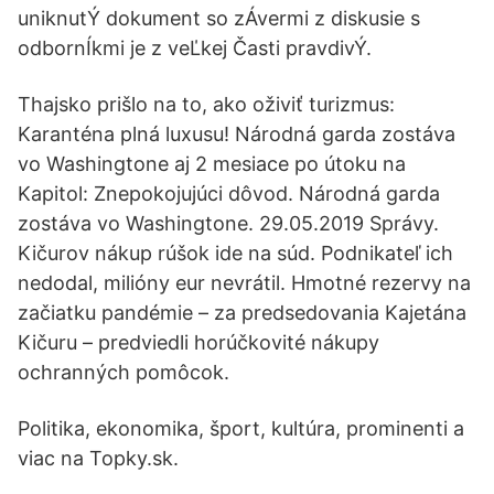
uniknutÝ dokument so zÁvermi z diskusie s
odbornÍkmi je z veĽkej Časti pravdivÝ.
Thajsko prišlo na to, ako oživiť turizmus:
Karanténa plná luxusu! Národná garda zostáva
vo Washingtone aj 2 mesiace po útoku na
Kapitol: Znepokojujúci dôvod. Národná garda
zostáva vo Washingtone. 29.05.2019 Správy.
Kičurov nákup rúšok ide na súd. Podnikateľ ich
nedodal, milióny eur nevrátil. Hmotné rezervy na
začiatku pandémie – za predsedovania Kajetána
Kičuru – predviedli horúčkovité nákupy
ochranných pomôcok.
Politika, ekonomika, šport, kultúra, prominenti a
viac na Topky.sk.