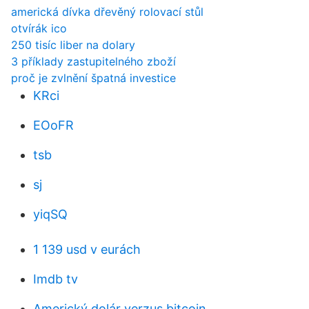
americká dívka dřevěný rolovací stůl
otvírák ico
250 tisíc liber na dolary
3 příklady zastupitelného zboží
proč je zvlnění špatná investice
KRci
EOoFR
tsb
sj
yiqSQ
1 139 usd v eurách
Imdb tv
Americký dolár verzus bitcoin