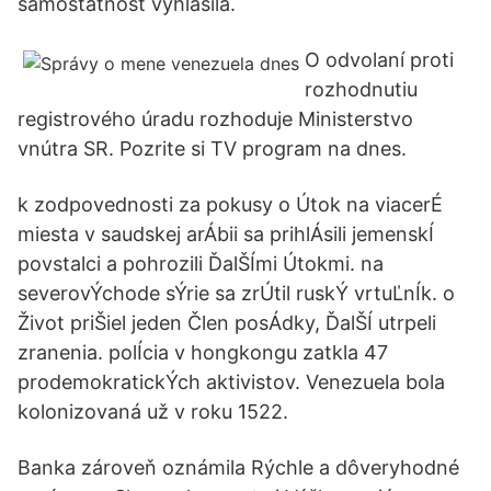
samostatnosť vyhlásila.
O odvolaní proti
rozhodnutiu
registrového úradu rozhoduje Ministerstvo
vnútra SR. Pozrite si TV program na dnes.
k zodpovednosti za pokusy o Útok na viacerÉ
miesta v saudskej arÁbii sa prihlÁsili jemenskÍ
povstalci a pohrozili ĎalŠÍmi Útokmi. na
severovÝchode sÝrie sa zrÚtil ruskÝ vrtuĽnÍk. o
Život priŠiel jeden Člen posÁdky, ĎalŠÍ utrpeli
zranenia. polÍcia v hongkongu zatkla 47
prodemokratickÝch aktivistov. Venezuela bola
kolonizovaná už v roku 1522.
Banka zároveň oznámila Rýchle a dôveryhodné