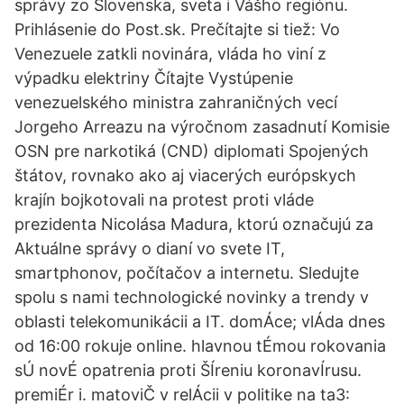
správy zo Slovenska, sveta i Vášho regiónu.
Prihlásenie do Post.sk. Prečítajte si tiež: Vo
Venezuele zatkli novinára, vláda ho viní z
výpadku elektriny Čítajte Vystúpenie
venezuelského ministra zahraničných vecí
Jorgeho Arreazu na výročnom zasadnutí Komisie
OSN pre narkotiká (CND) diplomati Spojených
štátov, rovnako ako aj viacerých európskych
krajín bojkotovali na protest proti vláde
prezidenta Nicolása Madura, ktorú označujú za
Aktuálne správy o dianí vo svete IT,
smartphonov, počítačov a internetu. Sledujte
spolu s nami technologické novinky a trendy v
oblasti telekomunikácii a IT. domÁce; vlÁda dnes
od 16:00 rokuje online. hlavnou tÉmou rokovania
sÚ novÉ opatrenia proti ŠÍreniu koronavÍrusu.
premiÉr i. matoviČ v relÁcii v politike na ta3: