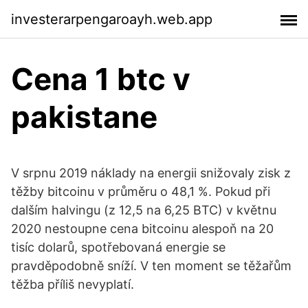
investerarpengaroayh.web.app
Cena 1 btc v
pakistane
V srpnu 2019 náklady na energii snižovaly zisk z
těžby bitcoinu v průměru o 48,1 %. Pokud při
dalším halvingu (z 12,5 na 6,25 BTC) v květnu
2020 nestoupne cena bitcoinu alespoň na 20
tisíc dolarů, spotřebovaná energie se
pravděpodobně sníží. V ten moment se těžařům
těžba příliš nevyplatí.