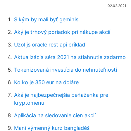
02.02.2021
S kým by mali byť geminis
Aký je trhový poriadok pri nákupe akcií
Uzol js oracle rest api príklad
Aktualizácia séra 2021 na stiahnutie zadarmo
Tokenizovaná investícia do nehnuteľností
Koľko je 350 eur na doláre
Aká je najbezpečnejšia peňaženka pre
kryptomenu
Aplikácia na sledovanie cien akcií
Mani výmenný kurz bangladéš