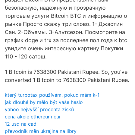
безопасную, надежную и прозрачную
торговые услуги Bitcoin BTC и информацию о
рынке Просто скажу три слово. 1- Джастин
Сан. 2-Объемы. 3-Альтсезон. Посмотрите на
график doge и trx за последнее пол года к btc
увидите очень интересную картину Покупки
110 - 120 сатош.
1 Bitcoin is 7638300 Pakistani Rupee. So, you've
converted 1 Bitcoin to 7638300 Pakistani Rupee.
který turbotax používám, pokud mám k-1
jak dlouhé by mělo být vaše heslo
yahoo nejvyšší procenta zisků
cena akcie ethereum eur
12 usd na cad
převodník měn ukrajina na libry