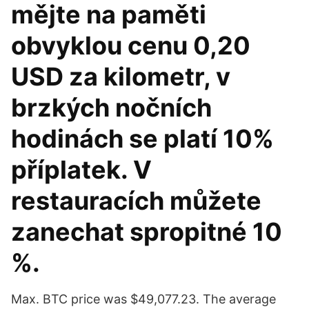
mějte na paměti
obvyklou cenu 0,20
USD za kilometr, v
brzkých nočních
hodinách se platí 10%
příplatek. V
restauracích můžete
zanechat spropitné 10
%.
Max. BTC price was $49,077.23. The average