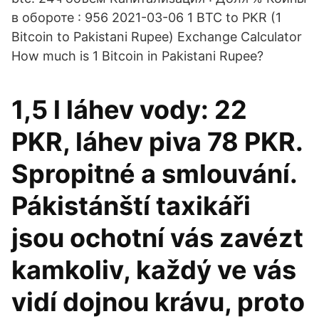
в обороте : 956 2021-03-06 1 BTC to PKR (1
Bitcoin to Pakistani Rupee) Exchange Calculator
How much is 1 Bitcoin in Pakistani Rupee?
1,5 l láhev vody: 22
PKR, láhev piva 78 PKR.
Spropitné a smlouvání.
Pákistánští taxikáři
jsou ochotní vás zavézt
kamkoliv, každý ve vás
vidí dojnou krávu, proto