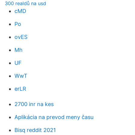
300 realdů na usd
cMD
Po
ovES
Mh
UF
WwT
erLR
2700 inr na kes
Aplikácia na prevod meny času
Bisq reddit 2021