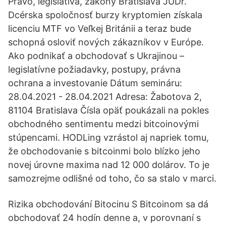
Právo, legislatíva, zákony Bratislava JUDr.
Dcérska spoločnosť burzy kryptomien získala
licenciu MTF vo Veľkej Británii a teraz bude
schopná osloviť nových zákazníkov v Európe.
Ako podnikať a obchodovať s Ukrajinou –
legislatívne požiadavky, postupy, právna
ochrana a investovanie Dátum semináru:
28.04.2021 - 28.04.2021 Adresa: Žabotova 2,
81104 Bratislava Čísla opäť poukázali na pokles
obchodného sentimentu medzi bitcoinovými
stúpencami. HODLing vzrástol aj napriek tomu,
že obchodovanie s bitcoinmi bolo blízko jeho
novej úrovne maxima nad 12 000 dolárov. To je
samozrejme odlišné od toho, čo sa stalo v marci.
Rizika obchodování Bitocinu S Bitcoinom sa dá
obchodovať 24 hodín denne a, v porovnaní s