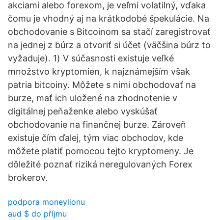
akciami alebo forexom, je veľmi volatilný, vďaka
čomu je vhodný aj na krátkodobé špekulácie. Na
obchodovanie s Bitcoinom sa stačí zaregistrovať
na jednej z búrz a otvoriť si účet (väčšina búrz to
vyžaduje). 1) V súčasnosti existuje veľké
množstvo kryptomien, k najznámejším však
patria bitcoiny. Môžete s nimi obchodovať na
burze, mať ich uložené na zhodnotenie v
digitálnej peňaženke alebo vyskúšať
obchodovanie na finančnej burze. Zároveň
existuje čím ďalej, tým viac obchodov, kde
môžete platiť pomocou tejto kryptomeny. Je
dôležité poznať riziká neregulovaných Forex
brokerov.
podpora moneylionu
aud $ do příjmu