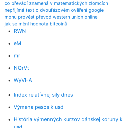
co převádí znamená v matematických zlomcích
nepřijímá text o dvoufázovém ověření google
mohu provést převod western union online
jak se mění hodnota bitcoinů
RWN
eM
mr
NQrVt
WyVHA
Index relatívnej sily dnes
Výmena pesos k usd
História výmenných kurzov dánskej koruny k
usd