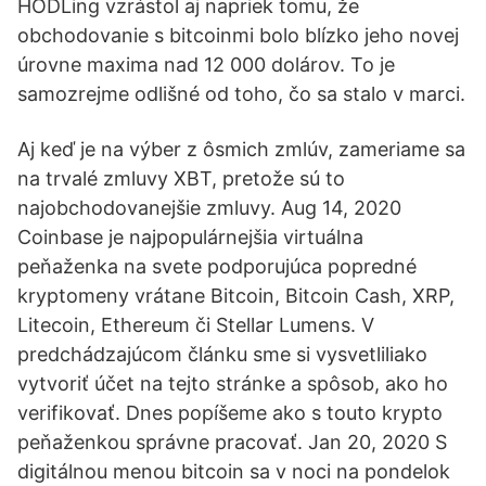
HODLing vzrástol aj napriek tomu, že
obchodovanie s bitcoinmi bolo blízko jeho novej
úrovne maxima nad 12 000 dolárov. To je
samozrejme odlišné od toho, čo sa stalo v marci.
Aj keď je na výber z ôsmich zmlúv, zameriame sa
na trvalé zmluvy XBT, pretože sú to
najobchodovanejšie zmluvy. Aug 14, 2020
Coinbase je najpopulárnejšia virtuálna
peňaženka na svete podporujúca popredné
kryptomeny vrátane Bitcoin, Bitcoin Cash, XRP,
Litecoin, Ethereum či Stellar Lumens. V
predchádzajúcom článku sme si vysvetliliako
vytvoriť účet na tejto stránke a spôsob, ako ho
verifikovať. Dnes popíšeme ako s touto krypto
peňaženkou správne pracovať. Jan 20, 2020 S
digitálnou menou bitcoin sa v noci na pondelok